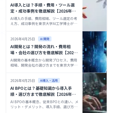
AI導入とは？手順・費用・ツール選
定・成功事例を徹底解説【2026年
版】｜東京大学AI工学博士監修
AI導入の手順、費用相場、ツール選定の考
え方、成功事例を東京大学AI工学博士が徹
底解説。サードパーティSaaS活用とAI開発
の使い分け、BPR視点、失敗回避のコツを
2026年最新情報で整理した完全ガイド。
2026年4月25日
AI 開発
AI開発とは？開発の流れ・費用相
場・会社の選び方を徹底解説【2026
年最新】｜東京大学AI工学博士監修
AI開発の基本概念から開発プロセス、費用
相場、開発会社の選び方までを東京大学AI
工学博士が徹底解説。2026年最新の市場デ
ータと導入事例を網羅した完全ガイド。
2026年4月25日
AI導入・活用
AI BPOとは？基礎知識から導入手
順・選び方まで徹底解説【2026年最
新】｜東京大学AI工学博士監修
AI BPOの基本概念、従来BPOとの違い、メ
リット・デメリット、導入手順、選び方を
東京大学AI工学博士監修で徹底解説。