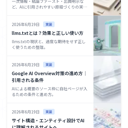
一次情報・結論ファースト・出典明示な
ど、AIに引用されやすい原稿づくりの実
務。
2026年6月19日
実装
llms.txtとは？効果と正しい使い方
llms.txtの現状と、過度な期待をせず正し
く使うための整理。
2026年6月19日
実装
Google AI Overview対策の進め方｜
引用される条件
AIによる概要のソース枠に自社ページが入
るための条件と進め方。
2026年6月19日
実装
サイト構造・エンティティ設計でAI
に理解されるサイトへ