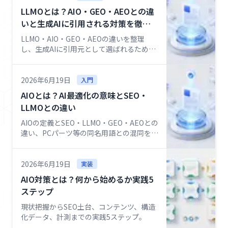
例
LLMOとは？AIO・GEO・AEOとの違
いと生成AIに引用される対策を徹底
コ
解説
LLMO・AIO・GEO・AEOの違いを整理
ラ
し、生成AIに引用元として選ばれるための
ム
対策を体系的に解説する軸記事。
2026年6月19日
入門
強
AIOとは？AI最適化の意味とSEO・
み
LLMOとの違い
AIOの定義とSEO・LLMO・GEO・AEOとの
私
違い、PCパーツ等の同名用語との混同を整
た
理。
ち
に
2026年6月19日
実装
つ
AIO対策とは？何から始めるか実践5
い
ステップ
て
現状把握からSEO土台、コンテンツ、構造
化データ、計測までの実践5ステップ。
採