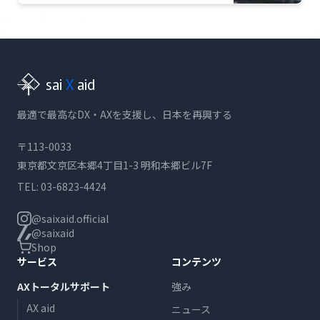
Slack/Teams連携、ISMS準拠のセキュリ
ティ評価軸まで網羅した完全ガイド。
sai
X
aid
最適で最高なDX・AXを支援し、日本を再興する
〒113-0033
東京都文京区本郷4丁目1-3 明和本郷ビル7F
TEL:
03-6823-4424
@saixaid.official
@saixaid
Shop
サービス
コンテンツ
AXトータルサポート
強み
AX aid
ニュース