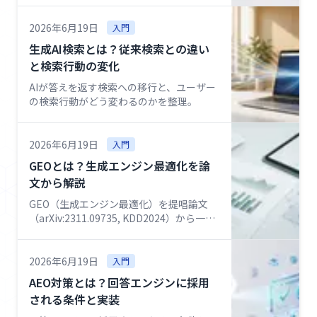
用
2026年6月19日
入門
生成AI検索とは？従来検索との違い
お
と検索行動の変化
問
AIが答えを返す検索への移行と、ユーザー
い
の検索行動がどう変わるのかを整理。
合
わ
せ
2026年6月19日
入門
GEOとは？生成エンジン最適化を論
文から解説
GEO（生成エンジン最適化）を提唱論文
（arXiv:2311.09735, KDD2024）から一次
解説。
2026年6月19日
入門
AEO対策とは？回答エンジンに採用
される条件と実装