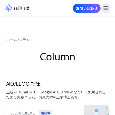
sai
X
aid
お問い合わせ
メ
ニ
ュ
ー
ホーム
>
コラム
事
Column
業
内
容
ニ
AIO/LLMO 特集
ュ
生成AI（ChatGPT・Google AI Overview など）に引用される
ー
ための実践コラム。東京大学AI工学博士監修。
ス
事
2026年6月19日
軸記事