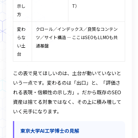
示し
T）
方
変わ
クロール／インデックス／良質なコンテン
らな
ツ／サイト構造 ― ここはSEOもLLMOも共
い土
通基盤
台
この表で見てほしいのは、土台が動いていないと
いう一点です。変わるのは「出口」と、「評価さ
れる表現・信頼性の示し方」。だから既存のSEO
資産は捨てる対象ではなく、その上に積み増して
いく元手になります。
東京大学AI工学博士の見解