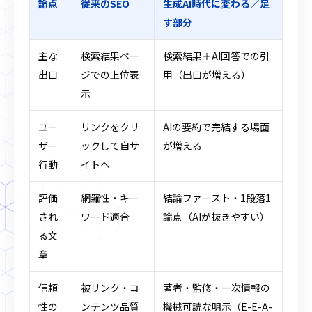
論点
従来のSEO
生成AI時代に変わる／足
す部分
主な
検索結果ペー
検索結果＋AI回答での引
出口
ジでの上位表
用（出口が増える）
示
ユー
リンクをクリ
AIの要約で完結する場面
ザー
ックして自サ
が増える
行動
イトへ
評価
網羅性・キー
結論ファースト・1段落1
され
ワード適合
論点（AIが抜きやすい）
る文
章
信頼
被リンク・コ
著者・監修・一次情報の
性の
ンテンツ品質
機械可読な明示（E-E-A-