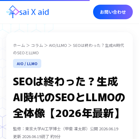
sai
X
aid
お問い合わせ
ホーム
＞
コラム
＞
AIO/LLMO
＞ SEOは終わった？生成AI時代
のSEOとLLMO
AIO / LLMO
SEOは終わった？生成
AI時代のSEOとLLMOの
全体像【2026年最新】
監修：東京大学AI工学博士（甲斐 凜太郎）
公開 2026.06.19
更新 2026.06.19
読了 約9分