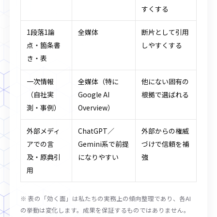
すくする
1段落1論
全媒体
断片として引用
点・箇条書
しやすくする
き・表
一次情報
全媒体（特に
他にない固有の
（自社実
Google AI
根拠で選ばれる
測・事例）
Overview）
外部メディ
ChatGPT／
外部からの権威
アでの言
Gemini系で前提
づけで信頼を補
及・原典引
になりやすい
強
用
※ 表の「効く面」は私たちの実務上の傾向整理であり、各AI
の挙動は変化します。成果を保証するものではありません。