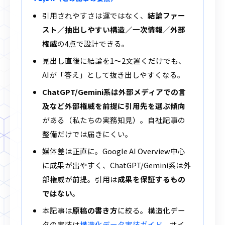
引用されやすさは運ではなく、
結論ファー
スト／抽出しやすい構造／一次情報／外部
権威
の4点で設計できる。
見出し直後に結論を1〜2文置くだけでも、
AIが「答え」として抜き出しやすくなる。
ChatGPT/Gemini系は外部メディアでの言
及など外部権威を前提に引用先を選ぶ傾向
がある（私たちの実務知見）。自社記事の
整備だけでは届きにくい。
媒体差は正直に。Google AI Overview中心
に成果が出やすく、ChatGPT/Gemini系は外
部権威が前提。引用は
成果を保証するもの
ではない
。
本記事は
原稿の書き方
に絞る。構造化デー
タの実装は
構造化データ実装ガイド
、サイ