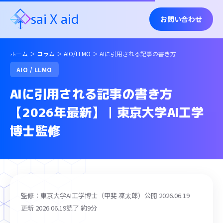
sai
X
aid
お問い合わせ
ホーム
＞
コラム
＞
AIO/LLMO
＞ AIに引用される記事の書き方
AIO / LLMO
AIに引用される記事の書き方
【2026年最新】｜東京大学AI工学
博士監修
監修：東京大学AI工学博士（甲斐 凜太郎）
公開 2026.06.19
更新 2026.06.19
読了 約9分