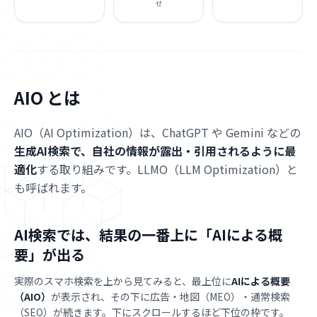
せ
用
お
問
い
AIO とは
合
わ
AIO（AI Optimization）は、ChatGPT や Gemini などの
せ
生成AI検索で、自社の情報が露出・引用されるように最
適化
する取り組みです。LLMO（LLM Optimization）と
も呼ばれます。
AI検索では、結果の一番上に「AIによる概
要」が出る
実際のスマホ検索を上から見てみると、最上位に
AIによる概要
（AIO）
が表示され、その下に広告・地図（MEO）・通常検索
（SEO）が続きます。下にスクロールするほど下位の枠です。