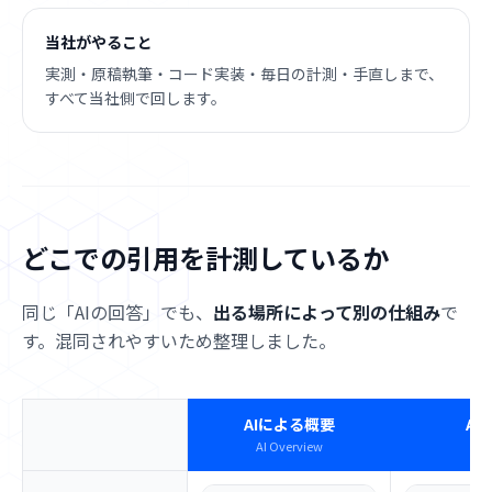
当社がやること
実測・原稿執筆・コード実装・毎日の計測・手直しまで、
すべて当社側で回します。
どこでの引用を計測しているか
同じ「AIの回答」でも、
出る場所によって別の仕組み
で
す。混同されやすいため整理しました。
AIによる概要
AI
AI Overview
AI