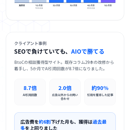
施策前
1か月目
2か月目
3か月目
4か月目
5か月目
1回目改修
2回目改修
クライアント事例
SEOで負けていても、
AIOで勝てる
BtoCの相談獲得型サイト。既存コラム29本の改修から
着手し、5か月でAI引用回数が8.7倍になりました。
8.7倍
2.0倍
約90%
AI引用回数
広告以外からの問い
引用を獲得した記事
合わせ
広告費を
約6割
下げた月も、獲得は
過去最
多
を上回りました