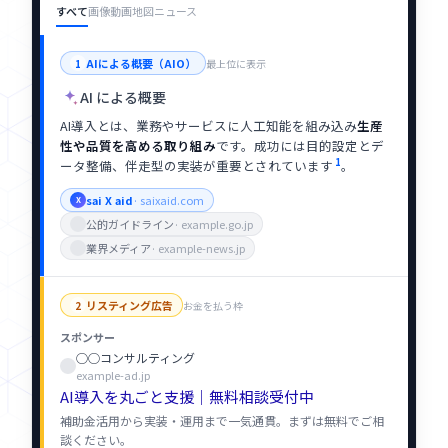
すべて
画像
動画
地図
ニュース
AIによる概要（AIO）
1
最上位に表示
AI による概要
AI導入とは、業務やサービスに人工知能を組み込み
生産
性や品質を高める取り組み
です。成功には目的設定とデ
1
ータ整備、伴走型の実装が重要とされています
。
sai X aid
·
saixaid.com
X
公的ガイドライン
·
example.go.jp
業界メディア
·
example-news.jp
リスティング広告
2
お金を払う枠
スポンサー
◯◯コンサルティング
example-ad.jp
AI導入を丸ごと支援｜無料相談受付中
補助金活用から実装・運用まで一気通貫。まずは無料でご相
談ください。