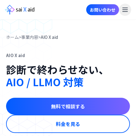
sai
X
aid
お問い合わせ
メ
ニ
ュ
ホーム
>
事業内容
>
AIO X aid
ー
AIO X aid
事
診断で終わらせない、
業
内
AIO / LLMO 対策
容
ニ
ュ
無料で相談する
ー
ス
料金を見る
事