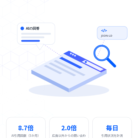
例
コ
ラ
AIの回答
</>
ム
JSON-LD
強
み
私
た
ち
に
つ
い
て
8.7倍
2.0倍
毎日
採
AI引用回数（5か月）
広告以外からの問い合わ
引用状況を計測