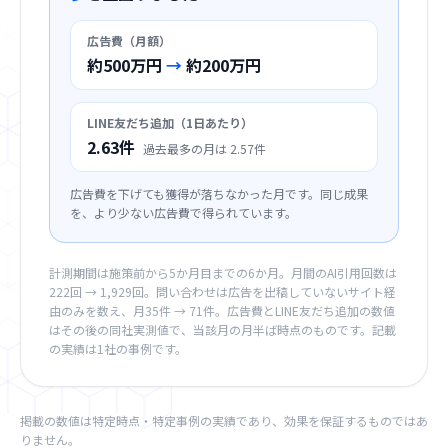
広告費（月額）
約500万円
→
約200万円
LINE友だち追加（1日あたり）
2.63件
過去最多の月は 2.57件
広告費を下げても獲得が落ちなかった月です。同じ成果
を、より少ない広告費で得られています。
計測期間は施策前から5か月目までの6か月。月間のAI引用回数は
222回 → 1,929回。問い合わせは広告を出稿していないサイト経
由のみを数え、月35件 → 71件。広告費とLINE友だち追加の数値
はその後の同社実測値で、当該月の月半ば時点のものです。記載
の実績は1社の事例です。
掲載の数値は特定時点・特定事例の実績であり、効果を保証するものではあ
りません。