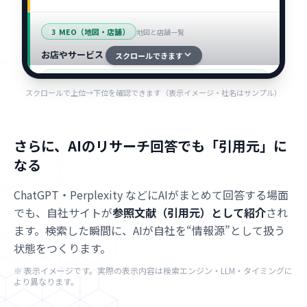
MEO（地図・店舗）
3
地図と店舗一覧
お店やサービス
スクロールできます
スクロールで上位→下位を確認できます（表示イメージ・社名はサンプル）
地図
さらに、AIのリサーチ回答でも「引用元」に
◯◯テックパートナーズ
店
なる
4.8
★★★★★
AIコンサルティング
ChatGPT・Perplexity などにAIがまとめて回答する場面
△△ソリューションズ
店
4.6
★★★★★
でも、自社サイトが
参照文献（引用元）として紹介
され
システム開発・AI導入支援
ます。検索した瞬間に、AIが自社を“情報源”として扱う
状態をつくります。
通常の検索結果（SEO）
4
オーガニック
※ 表示イメージです。実際の表示内容は検索エンジン・LLM・タイミングに
example.co.jp
より異なります。
AI導入の進め方を5ステップで解説
AI導入の進め方を、目的設定から運用定着まで5つのステップ