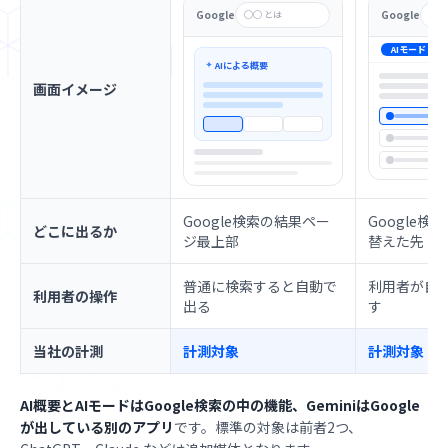
Google
Google
◯◯ とは
◯◯
AIモード
す
AIによる概要
画面イメージ
Google検索の結果ペー
Google
どこに出るか
ジ最上部
替えた先
普通に検索すると自動で
利用者が自
利用者の操作
出る
す
当社の計測
計測対象
計測対象
AI概要とAIモードはGoogle検索の中の機能、GeminiはGoogle
が出している別のアプリ
です。標準の対象は前者2つ、