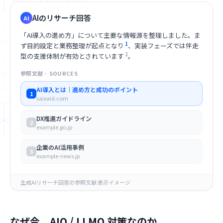
で整理。失敗しないための...
AIのリサーチ回答
AI
example-blog.jp
「AI導入の進め方」について主要な情報源を整理しました。ま
【2025年】企業のAI導入事例まとめ
1
ず目的設定と業務整理が起点となり
、実装フェーズでは伴走
製造・小売・金融など業種別に、実際のAI導入事例と成果を
2
型の支援体制が有効とされています
。
まとめました。自社に近い...
参照文献 · SOURCES
↓ 検索結果はさらに続きます
AI導入とは｜進め方と成功のポイント
1
saixaid.com
DX推進ガイドライン
2
example.go.jp
企業のAI活用事例
3
example-news.jp
生成AIリサーチ回答の参照文献 表示イメージ
なぜ今、AIO / LLMO 対策なのか