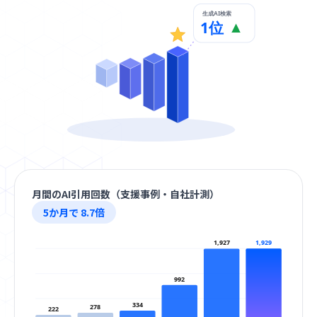
生成AI検索
1位
月間のAI引用回数（支援事例・自社計測）
5か月で 8.7倍
1,929
1,927
992
334
278
222