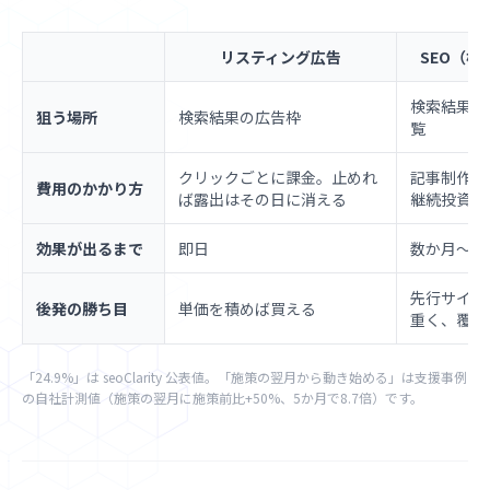
リスティング広告
SEO（検
検索結果の
狙う場所
検索結果の広告枠
覧
クリックごとに課金。止めれ
記事制作・
費用のかかり方
ば露出はその日に消える
継続投資
効果が出るまで
即日
数か月〜
先行サイト
後発の勝ち目
単価を積めば買える
重く、覆し
「24.9%」は seoClarity 公表値。「施策の翌月から動き始める」は支援事例
の自社計測値（施策の翌月に施策前比+50%、5か月で8.7倍）です。