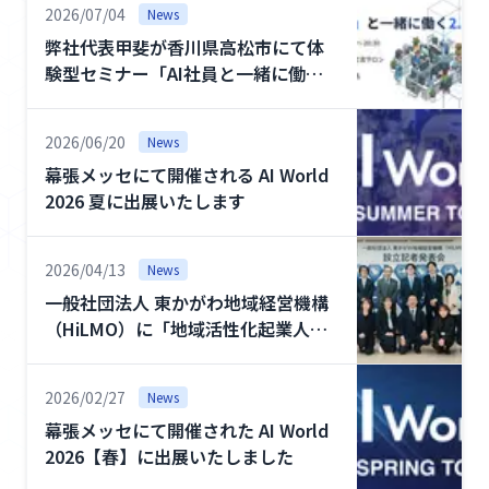
2026/07/04
News
例
弊社代表甲斐が香川県高松市にて体
コ
験型セミナー「AI社員と一緒に働く
ラ
2.5時間」を開催します
ム
2026/06/20
News
幕張メッセにて開催される AI World
強
2026 夏に出展いたします
み
2026/04/13
私
News
た
一般社団法人 東かがわ地域経営機構
ち
（HiLMO）に「地域活性化起業人」
に
として参画しました
つ
2026/02/27
News
い
幕張メッセにて開催された AI World
て
2026【春】に出展いたしました
採