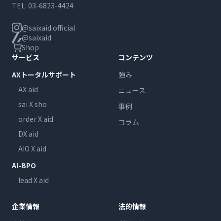
TEL:
03-6823-4424
@saixaid.official
@saixaid
Shop
サービス
コンテンツ
AXトータルサポート
強み
AX aid
ニュース
sai X sho
事例
order X aid
コラム
DX aid
AIO X aid
AI-BPO
lead X aid
企業情報
法的情報