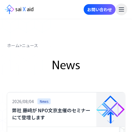
sai
X
aid
お問い合わせ
メ
ニ
ュ
ー
ホーム
>
ニュース
事
News
業
内
容
ニ
ュ
2026/08/04
News
ー
弊社 藤﨑が NPO文京主催のセミナー
ス
にて登壇します
事