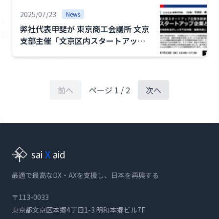
2025/07/23
News
弊社代表甲斐が 東京商工会議所 文京
支部主催「文京区内スタートアップ
企業との交流会」にて登壇しました
前へ
ページ
1
/
2
次へ
sai
X
aid
最適で最高なDX・AXを支援し、日本を再興する
〒113-0033
東京都文京区本郷4丁目1-3 明和本郷ビル7F