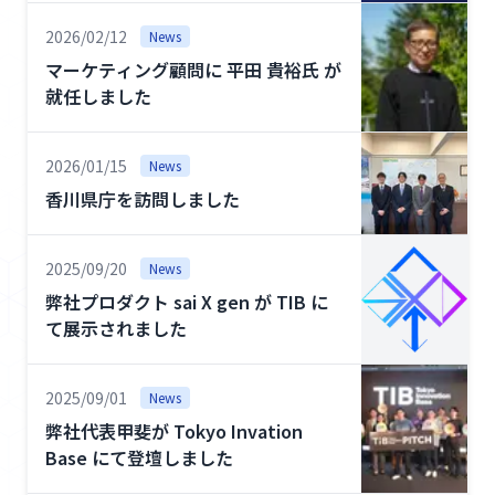
用
2026/02/12
News
マーケティング顧問に 平田 貴裕氏 が
お
就任しました
問
い
2026/01/15
News
合
わ
香川県庁を訪問しました
せ
2025/09/20
News
弊社プロダクト sai X gen が TIB に
て展示されました
2025/09/01
News
弊社代表甲斐が Tokyo Invation
Base にて登壇しました