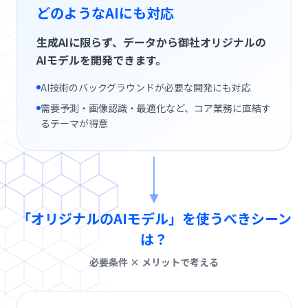
どのようなAIにも対応
用
生成AIに限らず、データから御社オリジナルの
お
AIモデルを開発できます。
問
AI技術のバックグラウンドが必要な開発にも対応
い
合
需要予測・画像認識・最適化など、コア業務に直結す
わ
るテーマが得意
せ
「オリジナルのAIモデル」を使うべきシーン
は？
必要条件 × メリットで考える