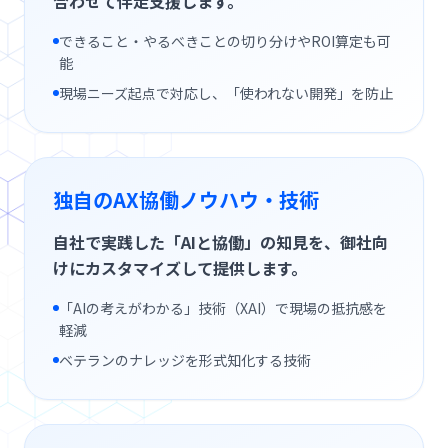
合わせて伴走支援します。
例
できること・やるべきことの切り分けやROI算定も可
コ
能
ラ
現場ニーズ起点で対応し、「使われない開発」を防止
ム
強
独自のAX協働ノウハウ・技術
み
自社で実践した「AIと協働」の知見を、御社向
私
けにカスタマイズして提供します。
た
ち
「AIの考えがわかる」技術（XAI）で現場の抵抗感を
に
軽減
つ
ベテランのナレッジを形式知化する技術
い
て
採