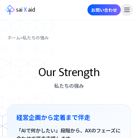
sai
X
aid
お問い合わせ
メ
ニ
ュ
ホーム
>
私たちの強み
ー
事
Our Strength
業
内
容
私たちの強み
ニ
ュ
ー
経営企画から定着まで伴走
ス
「AIで何かしたい」段階から、AXのフェーズに
事