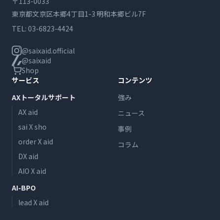
〒113-0033
東京都文京区本郷4丁目1-3 明和本郷ビル7F
TEL:
03-6823-4424
@saixaid.official
@saixaid
Shop
サービス
コンテンツ
AXトータルサポート
強み
AX aid
ニュース
sai X sho
事例
order X aid
コラム
DX aid
AIO X aid
AI-BPO
lead X aid