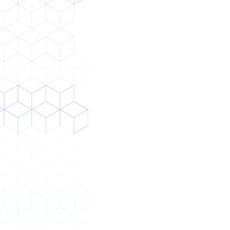
例
か？（クリックできます）
AI導入ロードマップ
コ
ラ
ム
強
み
私
た
ち
に
つ
い
IT化・
て
ツール
導入
採