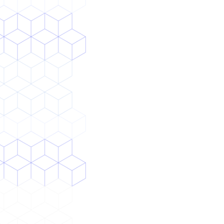
現場がAIを信用できるため、AI活用が定着
提供形態
オーダーメイドAIアプリ開発・運用
独自AIモデル開発
生成AIアプリのPoC〜本開発〜運用
+ X Aid
— 説明可能なAIモデル開発（思考可視
化・効果検証）
事例を見る