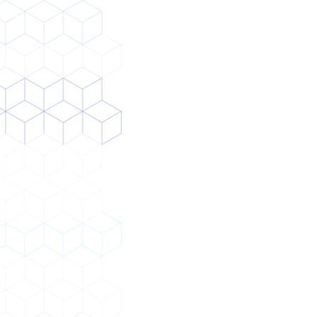
効果
AI導入・内製化の最初の一歩を踏み出せる
実際に使ってもらい、役立つ実感を持ってもら
う
プロンプトを自分で考えて書け、AIチャットを
最大限活用できるスキルを獲得（エージェント
時代にも陳腐化しない）
提供形態
AI導入研修（セミカスタマイズのハンズオン）
CAIO代行（AI導入プラン策定）
技術顧問（AIの技術的アドバイス）
AIコンサルティング・導入実行支援
データ分析・データサイエンティスト内製化