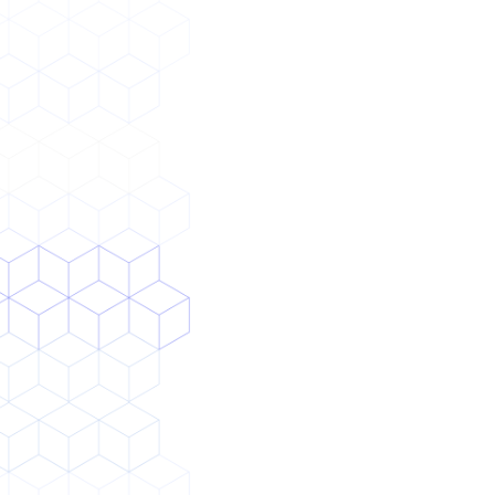
用
お
問
い
合
わ
せ
業務フロー
整備