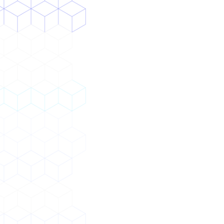
AIを信用できないなどの理由で、実用・定着に
至らない
ソリューション
業務を深く理解した上で、現行ワークフローに
合わせつつUI/UXも最適化したAIアプリを開発
独自のAIモデル開発にも対応
AIモデルの思考可視化を同時並行し、効果・妥
当性を検証しながら開発（+ X Aid）
効果
安全に自社データ活用、独自業務に対応した専
用AIを導入
コア業務の業務効率化・省力化、AI活用企業と
してブランド価値・イメージ向上