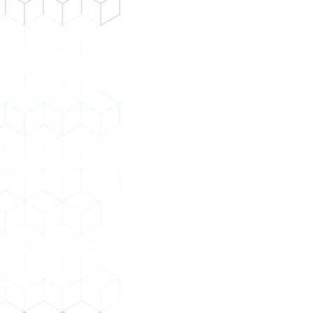
ワークフローの洗い出しから、自動化できると
ころの選別・実装まで提供
Notionなどデータ蓄積基盤のオーダーメイド構
築から、内製化・定着まで支援
効果
業務効率化・標準化により、従業員が付加価値
の高い業務に専念できる
会社にナレッジが溜まり属人性が緩和、AI化も
見据えた設計で独自AI検討も可能に
提供形態
Notion・BIツールなどの導入
データ蓄積基盤開発