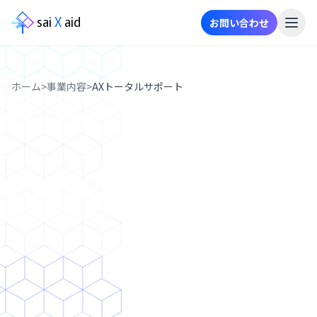
sai
X
aid
お問い合わせ
メ
ニ
ュ
ホーム
>
事業内容
>
AXトータルサポート
ー
事
業
内
容
ニ
ュ
ー
ス
御社の AI導入フェーズはどこです
事