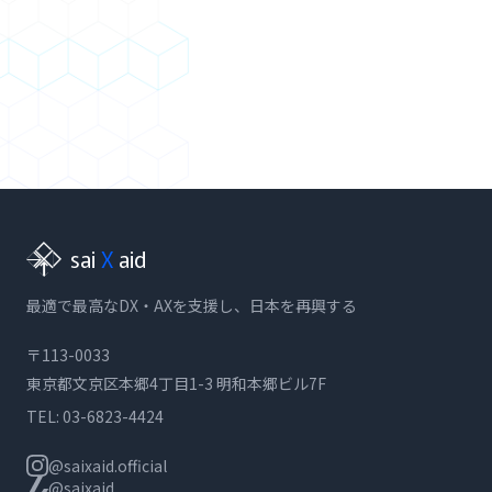
お問い合わせ
事業内容一覧に戻る
sai
X
aid
最適で最高なDX・AXを支援し、日本を再興する
〒113-0033
東京都文京区本郷4丁目1-3 明和本郷ビル7F
TEL:
03-6823-4424
@saixaid.official
@saixaid