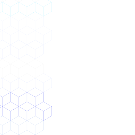
まずはROIを見積もりたいが、見当がつかない
AIツールを導入したいがイメージがつかない、
導入しても社員が使ってくれない
AIツールも研修も「どれを選べば良いか」わか
らず、非本質的な教材で学んでいる
ソリューション
課題をヒアリングし、ROI算定や現実的な技術
選定を支援
ツールのセットアップだけでなく、マニュア
ル・ワークフローも策定し、すぐ使える状態ま
で導入
東大卒・理研AI研究者の連続起業家・元日系最
大手経営企画が監修した研修を、業務に合わせ
てカスタマイズ提供