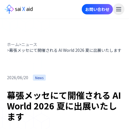
sai
X
aid
お問い合わせ
メ
ニ
ュ
ー
ホーム
>
ニュース
>
幕張メッセにて開催される AI World 2026 夏に出展いたします
事
業
内
2026/06/20
容
News
幕張メッセにて開催される AI
ニ
ュ
World 2026 夏に出展いたし
ー
ス
ます
事