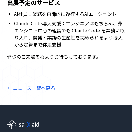
出展予定のサービス
用
AI社員：業務を自律的に遂行するAIエージェント
Claude Code導入支援：エンジニアはもちろん、非
お
エンジニア中心の組織でも Claude Code を業務に取
問
り入れ、開発・業務の生産性を高められるよう導入
い
から定着まで伴走支援
合
わ
皆様のご来場を心よりお待ちしております。
せ
← ニュース一覧へ戻る
sai
X
aid