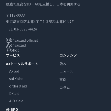
最適で最高なDX・AXを支援し、日本を再興する
〒113-0033
東京都文京区本郷4丁目1-3 明和本郷ビル7F
TEL:
03-6823-4424
@saixaid.official
@saixaid
Shop
サービス
コンテンツ
AXトータルサポート
強み
AX aid
ニュース
sai X sho
事例
order X aid
コラム
DX aid
AIO X aid
AI-BPO