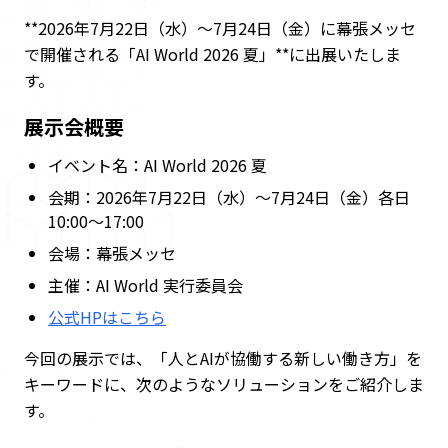
例
**2026年7月22日（水）〜7月24日（金）に幕張メッセ
で開催される「AI World 2026 夏」**に出展いたしま
コ
す。
ラ
ム
展示会概要
イベント名：AI World 2026 夏
強
会期：2026年7月22日（水）～7月24日（金）各日
み
10:00～17:00
私
会場：幕張メッセ
た
主催：AI World 実行委員会
ち
公式HPはこちら
に
つ
今回の展示では、「人とAIが協働する新しい働き方」を
い
キーワードに、次のようなソリューションをご紹介しま
て
す。
採