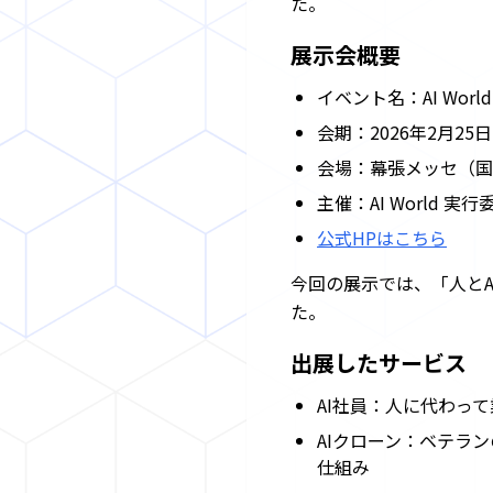
た。
事
例
展示会概要
コ
イベント名：AI World
ラ
会期：2026年2月25日
ム
会場：幕張メッセ（国際
主催：AI World 実
強
み
公式HPはこちら
今回の展示では、「人と
私
た。
た
ち
出展したサービス
に
つ
AI社員：人に代わっ
い
AIクローン：ベテラ
て
仕組み