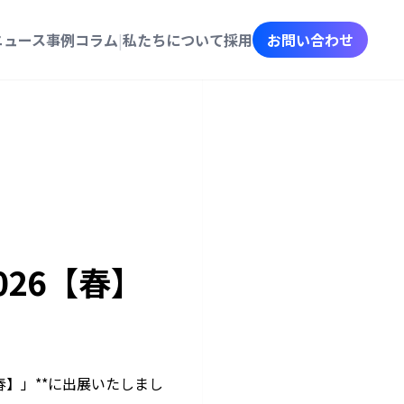
ニュース
事例
コラム
|
私たちについて
採用
お問い合わせ
026【春】
6【春】」**に出展いたしまし