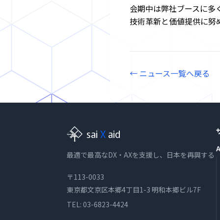
採
会期中は弊社ブースに多
用
技術革新と価値提供に努
お
問
い
← ニュース一覧へ戻る
合
わ
せ
sai
X
aid
最適で最高なDX・AXを支援し、日本を再興する
〒113-0033
東京都文京区本郷4丁目1-3 明和本郷ビル7F
TEL:
03-6823-4424