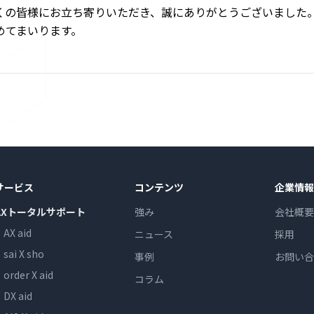
くの皆様にお立ち寄りいただき、誠にありがとうございました。
めてまいります。
サービス
コンテンツ
企業情報
AXトータルサポート
強み
会社概要
AX aid
ニュース
採用
sai X sho
事例
お問い合
order X aid
コラム
DX aid