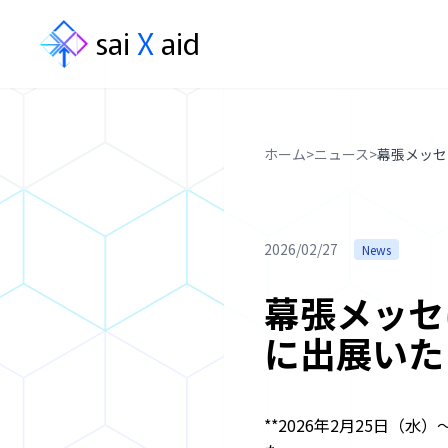
sai
X
aid
メ
ニ
ュ
ー
ホーム
>
ニュース
>
幕張メッセに
事
業
2026/02/27
News
内
容
幕張メッセに
ニ
に出展いた
ュ
ー
ス
**2026年2月25日（水