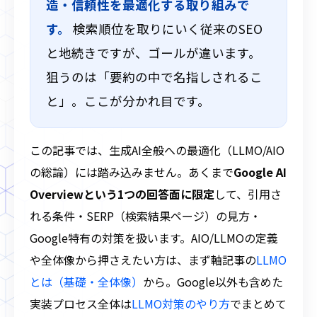
造・信頼性を最適化する取り組みで
す。
検索順位を取りにいく従来のSEO
と地続きですが、ゴールが違います。
狙うのは「要約の中で名指しされるこ
と」。ここが分かれ目です。
この記事では、生成AI全般への最適化（LLMO/AIO
の総論）には踏み込みません。あくまで
Google AI
Overviewという1つの回答面に限定
して、引用さ
れる条件・SERP（検索結果ページ）の見方・
Google特有の対策を扱います。AIO/LLMOの定義
や全体像から押さえたい方は、まず軸記事の
LLMO
とは（基礎・全体像）
から。Google以外も含めた
実装プロセス全体は
LLMO対策のやり方
でまとめて