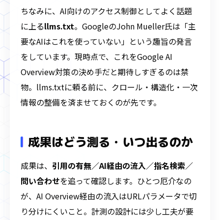
ちなみに、AI向けのアクセス制御としてよく話題
に上る
llms.txt
。GoogleのJohn Mueller氏は「主
要なAIはこれを使っていない」という趣旨の発言
をしています。現時点で、これをGoogle AI
Overview対策の決め手だと期待しすぎるのは禁
物。llms.txtに頼る前に、クロール・構造化・一次
情報の整備を済ませておくのが先です。
成果はどう測る・いつ出るのか
成果は、
引用の有無／AI経由の流入／指名検索／
問い合わせ
を追って確認します。ひとつ厄介なの
が、AI Overview経由の流入はURLパラメータで切
り分けにくいこと。計測の設計には少し工夫が要