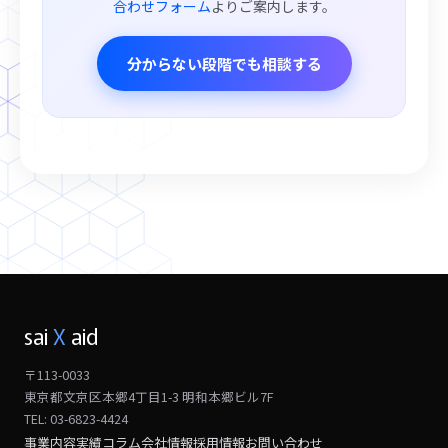
合わせフォーム
よりご案内します。
分からない段階でも相談する
sai
X
aid
〒113-0033
東京都文京区本郷4丁目1-3 明和本郷ビル7F
TEL: 03-6823-4424
事業内容
実績
コラム
会社情報
採用情報
お問い合わせ