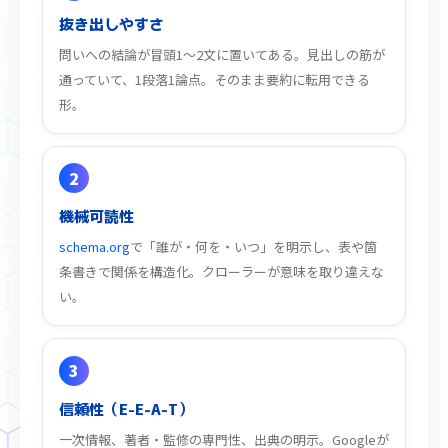
抜き出しやすさ
問いへの結論が冒頭1〜2文に置いてある。見出しの筋が
通っていて、1段落1論点。そのまま要約に転用できる
形。
2
機械可読性
schema.org
で「誰が・何を・いつ」を明示し、表や箇
条書きで関係を構造化。クローラーが意味を取り違えな
い。
3
信頼性（E-E-A-T）
一次情報、著者・監修の専門性、出典の明示。Googleが