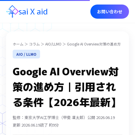
sai
X
aid
お問い合わせ
ホーム
＞
コラム
＞
AIO/LLMO
＞ Google AI Overview対策の進め方
AIO / LLMO
Google AI Overview対
策の進め方｜引用され
る条件【2026年最新】
監修：東京大学AI工学博士（甲斐 凜太郎）
公開 2026.06.19
更新 2026.06.19
読了 約9分