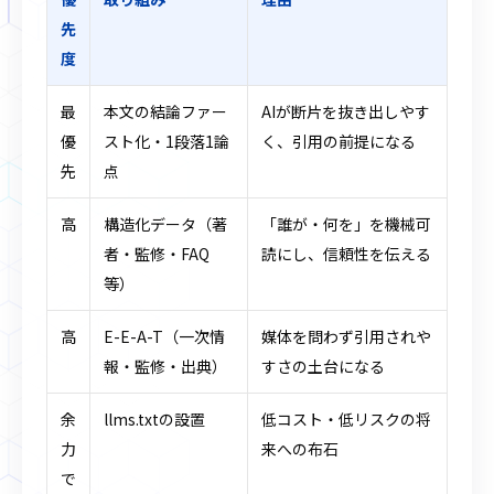
先
度
最
本文の結論ファー
AIが断片を抜き出しやす
優
スト化・1段落1論
く、引用の前提になる
先
点
高
構造化データ（著
「誰が・何を」を機械可
者・監修・FAQ
読にし、信頼性を伝える
等）
高
E-E-A-T（一次情
媒体を問わず引用されや
報・監修・出典）
すさの土台になる
余
llms.txtの設置
低コスト・低リスクの将
力
来への布石
で