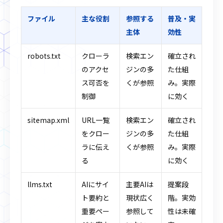
ファイル
主な役割
参照する
普及・実
主体
効性
robots.txt
クローラ
検索エン
確立され
のアクセ
ジンの多
た仕組
ス可否を
くが参照
み。実際
制御
に効く
sitemap.xml
URL一覧
検索エン
確立され
をクロー
ジンの多
た仕組
ラに伝え
くが参照
み。実際
る
に効く
llms.txt
AIにサイ
主要AIは
提案段
ト要約と
現状広く
階。実効
重要ペー
参照して
性は未確