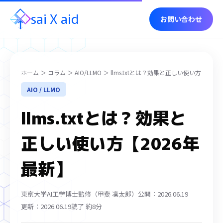
sai
X
aid
お問い合わせ
ホーム
＞
コラム
＞
AIO/LLMO
＞ llms.txtとは？効果と正しい使い方
AIO / LLMO
llms.txtとは？効果と
正しい使い方【2026年
最新】
東京大学AI工学博士監修（甲斐 凜太郎）
公開：2026.06.19
更新：2026.06.19
読了 約8分