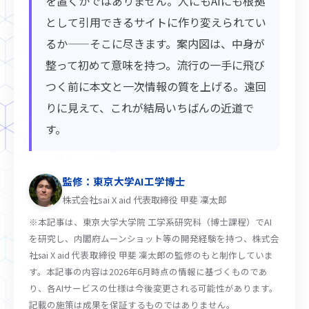
を置くかではありません。人にもAIにも根拠
として引用できるサイトに作り変えられてい
るか——そこに尽きます。案内図は、中身が
整って初めて意味を持つ。流行の一手に飛び
つく前に本文と一次情報の質を上げる。遠回
りに見えて、これが結局いちばんの近道で
す。
監修：東京大学AI工学博士
株式会社sai X aid 代表取締役 甲斐 凜太郎
※本記事は、東京大学大学院 工学系研究科（博士課程）でAI
を研究し、内閣府ムーンショット等の開発経験を持つ、株式会
社sai X aid 代表取締役 甲斐 凜太郎の監修のもと制作していま
す。本記事の内容は2026年6月時点の情報に基づくものであ
り、各AIサービスの仕様は今後変更される可能性があります。
記載の施策は成果を保証するものではありません。