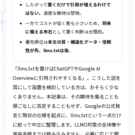
したがって
置くだけで引用が増えるわけで
はない
。過度な期待は禁物。
一方でコストが低く害も小さいため、
将来
に備える布石
として置く判断は合理的。
優先順位は
本文の質・構造化データ・信頼
性が先、llms.txtは後
。
「llms.txtを置けばChatGPTやGoogle AI
Overviewに引用されやすくなる」。こうした話を
耳にして設置を検討している方は、おそらく少な
くありません。本記事は、その期待を煽ることも
頭ごなしに否定することもせず、Googleの公式発
言と現状の仕様を起点に、llms.txtという一点だけ
に絞って中立に整理します。LLMO対策の全体像や
実装手順までは踏み込みません。必要に応じて関